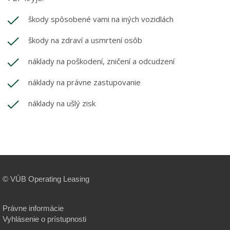
škody spôsobené vami na iných vozidlách
škody na zdraví a usmrtení osôb
náklady na poškodení, zničení a odcudzení
náklady na právne zastupovanie
náklady na ušlý zisk
© VÚB Operating Leasing
Právne informácie
Vyhlásenie o prístupnosti